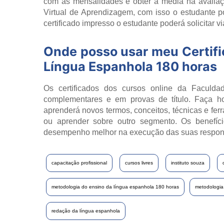
com as mensalidades e obter a média na avaliaçã
Virtual de Aprendizagem, com isso o estudante 
certificado impresso o estudante poderá solicitar v
Onde posso usar meu Certif
Língua Espanhola 180 horas
Os certificados dos cursos online da Faculdad
complementares e em provas de título. Faça h
aprenderá novos termos, conceitos, técnicas e fer
ou aprender sobre outro segmento. Os benefíci
desempenho melhor na execução das suas respon
capacitação profissional
cursos livres
instituto souza
metodologia do ensino da língua espanhola 180 horas
metodologia
redação da língua espanhola