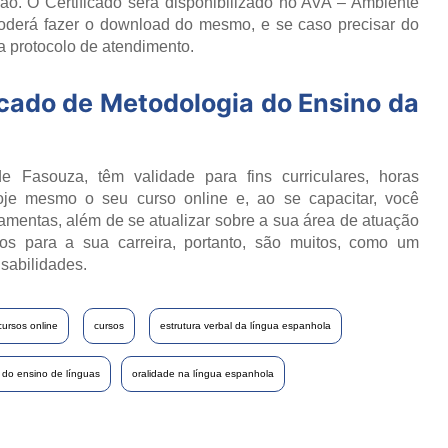
o. O Certificado será disponibilizado no AVA – Ambiente
poderá fazer o download do mesmo, e se caso precisar do
ia protocolo de atendimento.
icado de
Metodologia do Ensino da
e Fasouza, têm validade para fins curriculares, horas
oje mesmo o seu curso online e, ao se capacitar, você
ramentas, além de se atualizar sobre a sua área de atuação
os para a sua carreira, portanto, são muitos, como um
sabilidades.
cursos online
cursos
estrutura verbal da língua espanhola
 do ensino de línguas
oralidade na língua espanhola