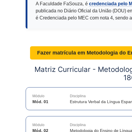
A Faculdade FaSouza, é
credenciada pelo 
publicada no Diário Oficial da União (DOU) e
é Credenciada pelo MEC com nota 4, sendo a
Fazer matrícula em
Metodologia do E
Matriz Curricular -
Metodolog
18
Módulo
Disciplina
Mód. 01
Estrutura Verbal da Língua Espa
Módulo
Disciplina
Mód. 02
Metodologia do Ensino de Língu