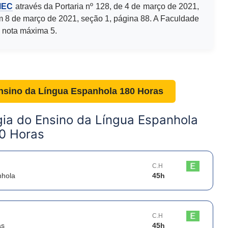
MEC
através da Portaria nº 128, de 4 de março de 2021,
m 8 de março de 2021, seção 1, página 88. A Faculdade
 nota máxima 5.
nsino da Língua Espanhola 180 Horas
ia do Ensino da Língua Espanhola
0 Horas
C.H
nhola
45
h
C.H
as
45
h