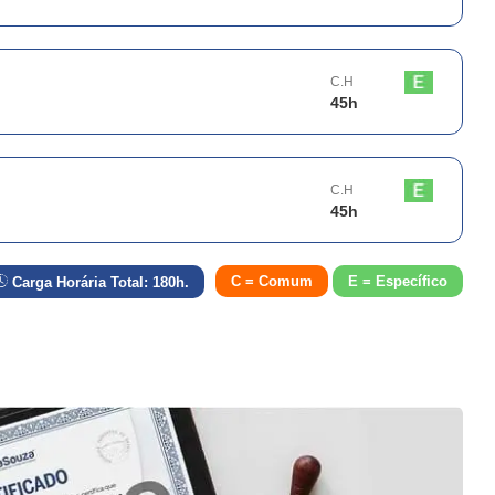
C.H
45
h
C.H
45
h
C = Comum
E = Específico
Carga Horária Total:
180
h.