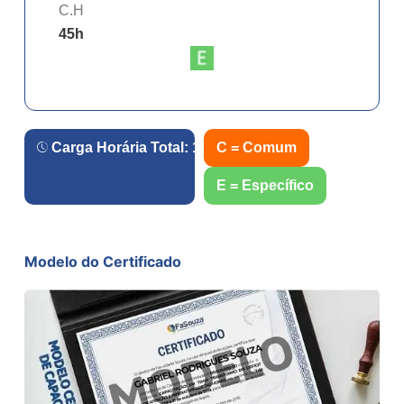
C.H
45
h
Carga Horária Total:
180
h.
C = Comum
E = Específico
Modelo do Certificado