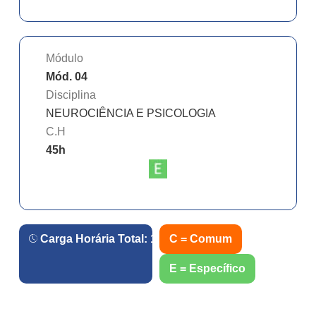
Módulo
Mód. 04
Disciplina
NEUROCIÊNCIA E PSICOLOGIA
C.H
45
h
Carga Horária Total:
180
h.
C = Comum
E = Específico