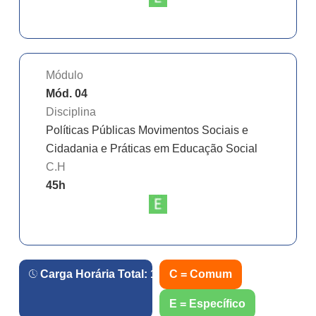
Módulo
Mód. 04
Disciplina
Políticas Públicas Movimentos Sociais e
Cidadania e Práticas em Educação Social
C.H
45
h
Carga Horária Total:
180
h.
C = Comum
E = Específico