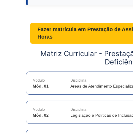
Fazer matrícula em
Prestação de Assi
Horas
Matriz Curricular -
Prestaç
Deficiên
Módulo
Disciplina
Mód. 01
Áreas de Atendimento Especializ
Módulo
Disciplina
Mód. 02
Legislação e Políticas de Inclusã