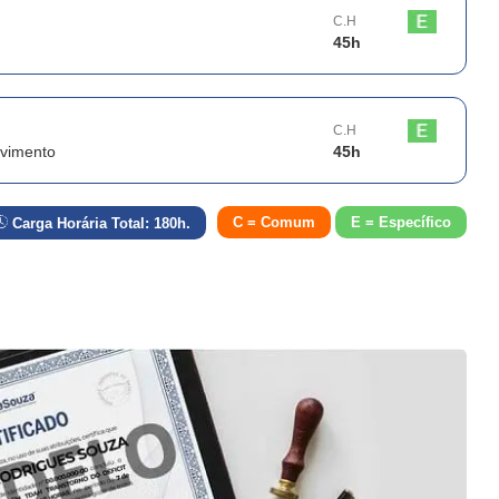
C.H
45
h
C.H
lvimento
45
h
C = Comum
E = Específico
Carga Horária Total:
180
h.