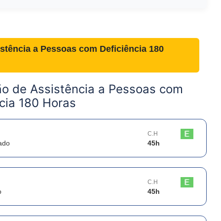
stência a Pessoas com Deficiência 180
ão de Assistência a Pessoas com
cia 180 Horas
C.H
ado
45
h
C.H
o
45
h