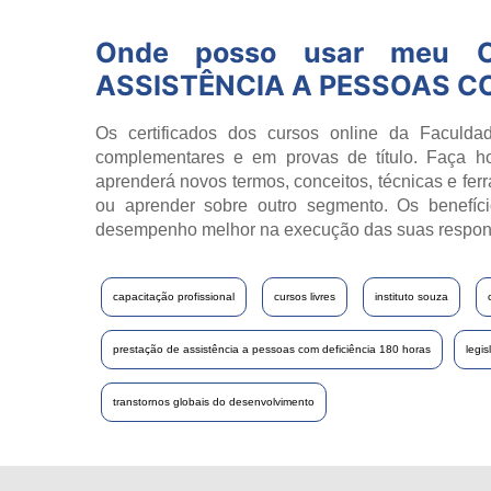
Onde posso usar meu C
ASSISTÊNCIA A PESSOAS C
Os certificados dos cursos online da Faculdad
complementares e em provas de título. Faça h
aprenderá novos termos, conceitos, técnicas e fer
ou aprender sobre outro segmento. Os benefíci
desempenho melhor na execução das suas respon
capacitação profissional
cursos livres
instituto souza
prestação de assistência a pessoas com deficiência 180 horas
legis
transtornos globais do desenvolvimento