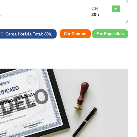
C.H
L
20
h
C = Comum
E = Específico
Carga Horária Total:
80
h.