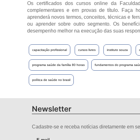
Os certificados dos cursos online da Faculdad
complementares e em provas de título. Faça h
aprenderá novos termos, conceitos, técnicas e fer
ou aprender sobre outro segmento. Os benefíci
desempenho melhor na execução das suas respon
capacitação profissional
cursos livres
instituto souza
programa saúde da família 80 horas
fundamentos do programa saúd
política de saúde no brasil
Newsletter
Cadastre-se e receba notícias diretamente em se
E-mail