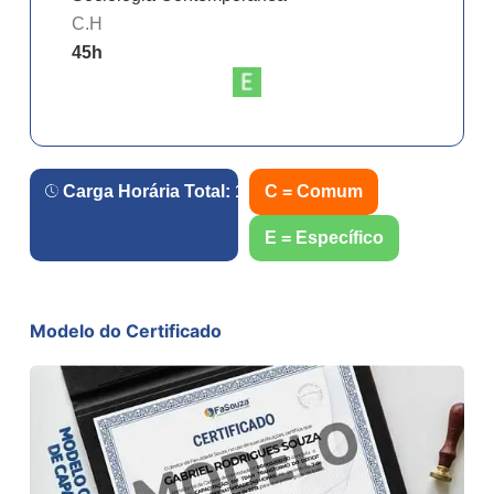
C.H
45
h
Carga Horária Total:
180
h.
C = Comum
E = Específico
Modelo do Certificado