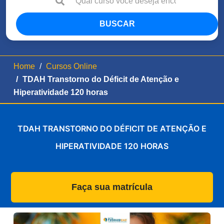
BUSCAR
Home
Cursos Online
TDAH Transtorno do Déficit de Atenção e
Hiperatividade 120 horas
TDAH TRANSTORNO DO DÉFICIT DE ATENÇÃO E
HIPERATIVIDADE 120 HORAS
Faça sua matrícula