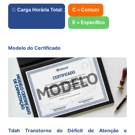
Carga Horária Total:
120
h.
C = Comum
E = Específico
Modelo do Certificado
Tdah Transtorno do Déficit de Atenção e