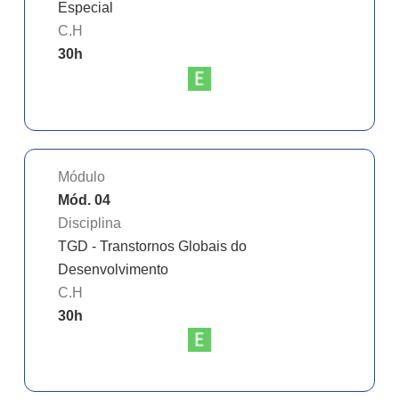
Especial
C.H
30
h
Módulo
Mód. 04
Disciplina
TGD - Transtornos Globais do
Desenvolvimento
C.H
30
h