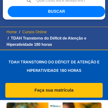
BUSCAR
Home
Cursos Online
TDAH Transtorno do Déficit de Atenção e
Hiperatividade 180 horas
TDAH TRANSTORNO DO DÉFICIT DE ATENÇÃO E
HIPERATIVIDADE 180 HORAS
Faça sua matrícula