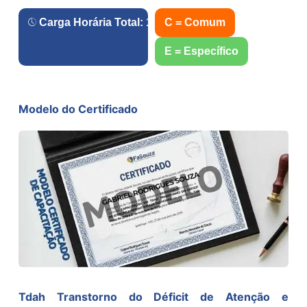
Carga Horária Total:
180
h.
C = Comum
E = Específico
Modelo do Certificado
Tdah Transtorno do Déficit de Atenção e