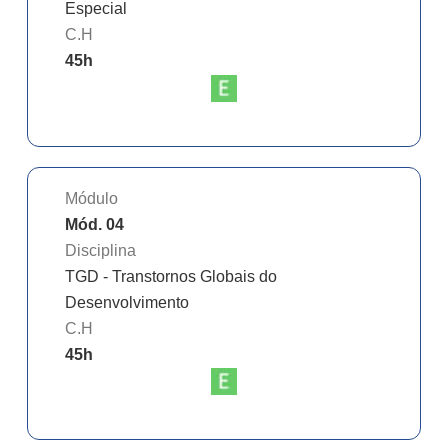
Especial
C.H
45
h
Módulo
Mód. 04
Disciplina
TGD - Transtornos Globais do
Desenvolvimento
C.H
45
h