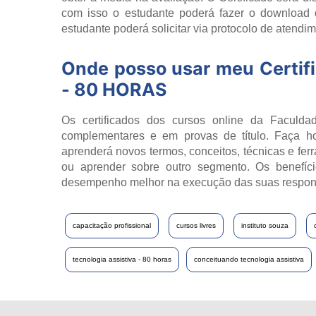
com isso o estudante poderá fazer o download 
estudante poderá solicitar via protocolo de atendim
Onde posso usar meu Certif
- 80 HORAS
Os certificados dos cursos online da Faculdad
complementares e em provas de título. Faça h
aprenderá novos termos, conceitos, técnicas e fer
ou aprender sobre outro segmento. Os benefíci
desempenho melhor na execução das suas respon
capacitação profissional
cursos livres
instituto souza
tecnologia assistiva - 80 horas
conceituando tecnologia assistiva