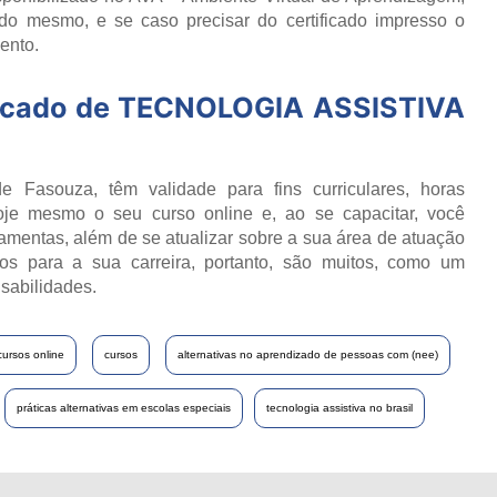
do mesmo, e se caso precisar do certificado impresso o
ento.
icado de
TECNOLOGIA ASSISTIVA
e Fasouza, têm validade para fins curriculares, horas
oje mesmo o seu curso online e, ao se capacitar, você
ramentas, além de se atualizar sobre a sua área de atuação
os para a sua carreira, portanto, são muitos, como um
sabilidades.
cursos online
cursos
alternativas no aprendizado de pessoas com (nee)
práticas alternativas em escolas especiais
tecnologia assistiva no brasil