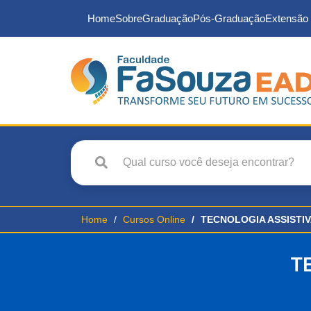
Home
Sobre
Graduação
Pós-Graduação
Extensão 
Home
Cursos Online
TECNOLOGIA ASSISTIV
T