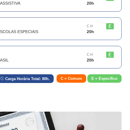
ASSISTIVA
20
h
C.H
ESCOLAS ESPECIAIS
20
h
C.H
ASIL
20
h
C = Comum
E = Específico
Carga Horária Total:
80
h.