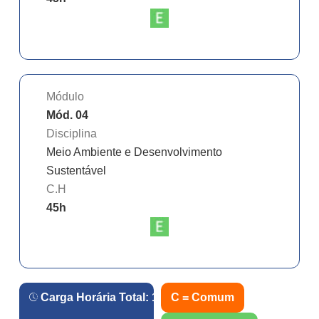
Módulo
Mód. 04
Disciplina
Meio Ambiente e Desenvolvimento
Sustentável
C.H
45
h
Carga Horária Total:
180
h.
C = Comum