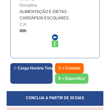
Disciplina
ALIMENTAÇÃO E DIETAS -
CARDÁPIOS ESCOLARES
C.H
60
h
Carga Horária Total:
60
C = Comum
h.
E = Específico
CONCLUA A PARTIR DE
30 DIAS