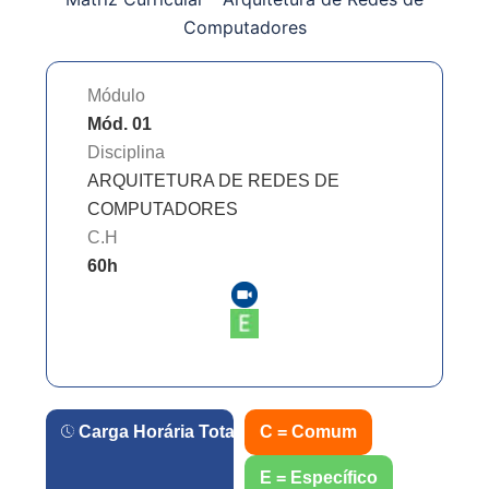
Computadores
Módulo
Mód. 01
Disciplina
ARQUITETURA DE REDES DE
COMPUTADORES
C.H
60
h
Carga Horária Total:
60
C = Comum
h.
E = Específico