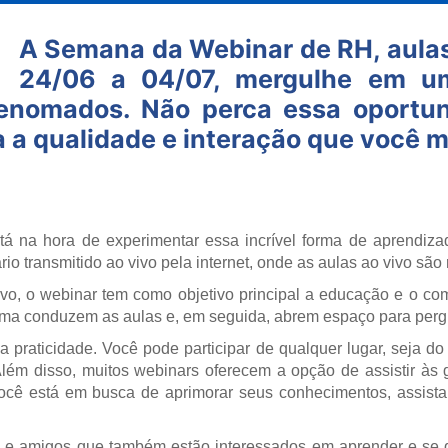
A Semana da Webinar de RH, aulas
24/06 a 04/07, mergulhe em um
 renomados. Não perca essa oportu
 a qualidade e interação que você m
tá na hora de experimentar essa incrível forma de aprendi
 transmitido ao vivo pela internet, onde as aulas ao vivo são 
vivo, o webinar tem como objetivo principal a educação e o 
 tema conduzem as aulas e, em seguida, abrem espaço para per
 praticidade. Você pode participar de qualquer lugar, seja do 
Além disso, muitos webinars oferecem a opção de assistir às
ocê está em busca de aprimorar seus conhecimentos, assista
 amigos que também estão interessados em aprender e se d