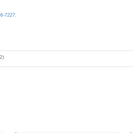
16-7227
.
42
)