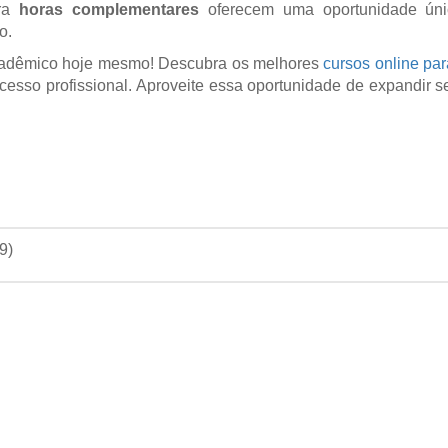
ara
horas complementares
oferecem uma oportunidade únic
o.
 acadêmico hoje mesmo! Descubra os melhores
cursos online pa
esso profissional. Aproveite essa oportunidade de expandir se
09
)