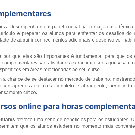
omplementares
za desempenham um papel crucial na formação acadêmica do
urrículo e preparar os alunos para enfrentar os desafios do
idade de adquirir conhecimentos adicionais e desenvolver habi
 por que elas são importantes é fundamental para que os 
as complementares são atividades extracurriculares que visam
pecíficos em áreas relacionadas ao seu curso.
êm a chance de se destacar no mercado de trabalho, mostrando 
um aprendizado mais completo e abrangente, permitindo 
nsamento crítico.
cursos online para horas complement
ntares
oferece uma série de benefícios para os estudantes. Um
 permitem que os alunos estudem no momento mais convenient