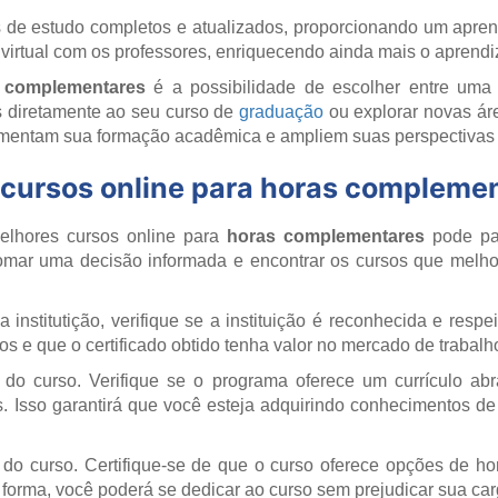
is de estudo completos e atualizados, proporcionando um apre
o virtual com os professores, enriquecendo ainda mais o aprendi
 complementares
é a possibilidade de escolher entre um
s diretamente ao seu curso de
graduação
ou explorar novas ár
entam sua formação acadêmica e ampliem suas perspectivas d
cursos online para horas compleme
elhores cursos online para
horas complementares
pode par
omar uma decisão informada e encontrar os cursos que melh
a institutição, verifique se a instituição é reconhecida e res
dos e que o certificado obtido tenha valor no mercado de trabalh
do curso. Verifique se o programa oferece um currículo abr
s. Isso garantirá que você esteja adquirindo conhecimentos d
e do curso. Certifique-se de que o curso oferece opções de h
forma, você poderá se dedicar ao curso sem prejudicar sua carg