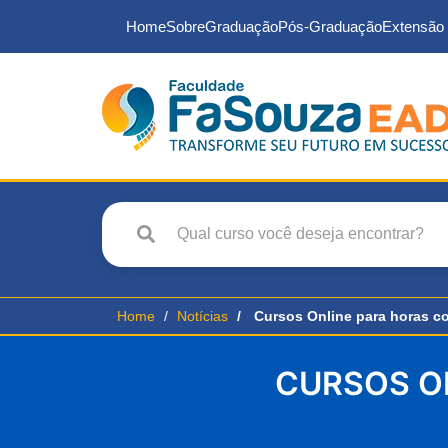
Home
Sobre
Graduação
Pós-Graduação
Extensão 
Home
Notícias
Cursos Online para horas 
CURSOS O