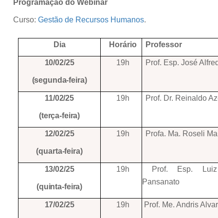
Programação do Webinar
Curso:
Gestão de Recursos Humanos
.
Dia
Horário
Professor
10/02/25
19h
Prof. Esp. Jos
é
Alfre
(segunda-feira)
11/02/25
19h
Prof. Dr. Reinaldo 
(terça-feira)
12/02/25
19h
Profa. Ma. Roseli Ma
(quarta-feira)
13/02/25
19h
Prof. Esp. Luiz 
Pansanato
(quinta-feira)
17/02/25
19h
Prof. Me. Andris Alv