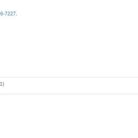
16-7227
.
01
)