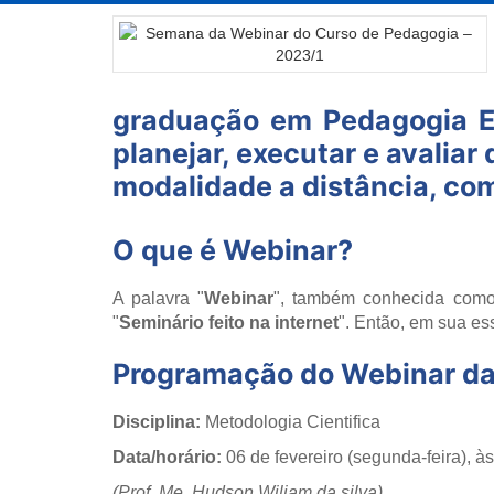
graduação em Pedagogia EA
planejar, executar e avalia
modalidade a distância, co
O que é Webinar?
A palavra "
Webinar
", também conhecida como
"
Seminário feito na internet
". Então, em sua es
Programação do Webinar d
Disciplina:
Metodologia Cientifica
Data/horário:
06 de fevereiro (segunda-feira), à
(Prof. Me. Hudson Wiliam da silva)