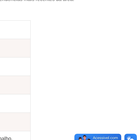
balho.