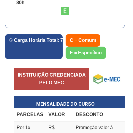
80
h
Carga Horária Total:
720
h.
C = Comum
E = Específico
INSTITUIÇÃO CREDENCIADA
PELO MEC
MENSALIDADE DO CURSO
PARCELAS
VALOR
DESCONTO
Por
1
x
R$
Promoção valor à