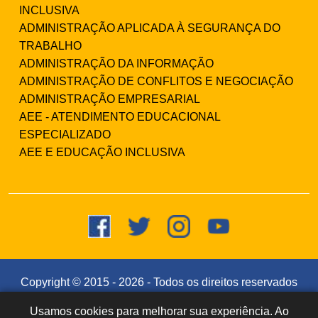
INCLUSIVA
ADMINISTRAÇÃO APLICADA À SEGURANÇA DO
TRABALHO
ADMINISTRAÇÃO DA INFORMAÇÃO
ADMINISTRAÇÃO DE CONFLITOS E NEGOCIAÇÃO
ADMINISTRAÇÃO EMPRESARIAL
AEE - ATENDIMENTO EDUCACIONAL
ESPECIALIZADO
AEE E EDUCAÇÃO INCLUSIVA
Copyright © 2015 -
2026
- Todos os direitos reservados
- Faculdade Integrada Instituto Souza (CNPJ:
Usamos cookies para melhorar sua experiência. Ao
Dúvidas? Fale
!