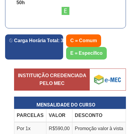
50
h
Carga Horária Total:
360
h.
C = Comum
E = Específico
INSTITUIÇÃO CREDENCIADA
PELO MEC
MENSALIDADE DO CURSO
PARCELAS
VALOR
DESCONTO
Por
1
x
R$
590,00
Promoção valor à vista