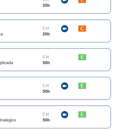
20
h
C.H
ca
20
h
C.H
plicada
50
h
C.H
50
h
C.H
tratégico
50
h