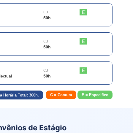
C.H
50
h
C.H
50
h
C.H
ectual
50
h
C = Comum
E = Específico
a Horária Total:
360
h.
nvênios de Estágio