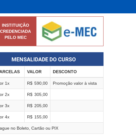
INSTITUIÇÃO
CREDENCIADA
PELO MEC
MENSALIDADE DO CURSO
ARCELAS
VALOR
DESCONTO
or
1
x
R$
590,00
Promoção valor à vista
or
2
x
R$
305,00
or
3
x
R$
205,00
or
4
x
R$
155,00
ague no Boleto, Cartão ou PIX