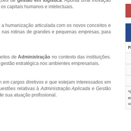
oções de
gestão em logística
. Aponta uma inovação
os capitais humanos e intelectuais.
e a humanização articulada com os novos conceitos e
as nas rotinas de grandes e pequenas empresas, para
P
ceitos de
Administração
no contexto das instituições.
 gestão estratégica nos ambientes empresariais.
m em cargos diretivos e que estejam interessados em
uestões relativas à
Administração Aplicada e Gestão
*
e sua atuação profissional.
e
v