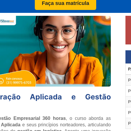
Faça sua matrícula
P
P
P
tração Aplicada e Gestão
P
P
stão Empresarial 360 horas
, o curso aborda as
P
 Aplicada
e seus princípios norteadores, articulando