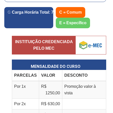
Carga Horária Total:
720
h.
C = Comum
E = Específico
INSTITUIÇÃO CREDENCIADA
PELO MEC
MENSALIDADE DO CURSO
PARCELAS
VALOR
DESCONTO
Por
1
x
R$
Promoção valor à
1250,00
vista
Por
2
x
R$
630,00