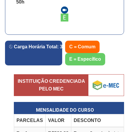
50
h
Carga Horária Total:
360
h.
C = Comum
E = Específico
INSTITUIÇÃO CREDENCIADA
PELO MEC
MENSALIDADE DO CURSO
PARCELAS
VALOR
DESCONTO