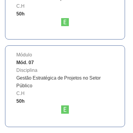
C.H
50
h
Módulo
Mód. 07
Disciplina
Gestão Estratégica de Projetos no Setor
Público
C.H
50
h