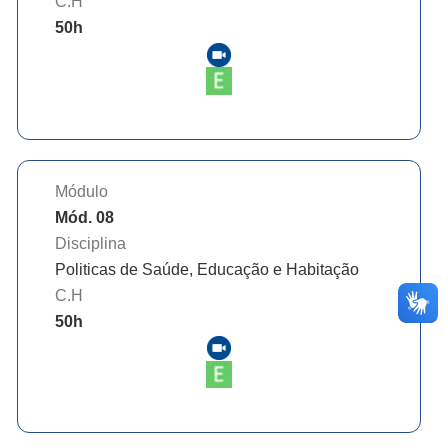
C.H
50
h
Módulo
Mód. 08
Disciplina
Politicas de Saúde, Educação e Habitação
C.H
50
h