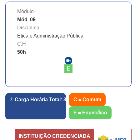
Módulo
Mód. 09
Disciplina
Ética e Administração Pública
C.H
50
h
Carga Horária Total:
360
h.
C = Comum
E = Específico
INSTITUIÇÃO CREDENCIADA