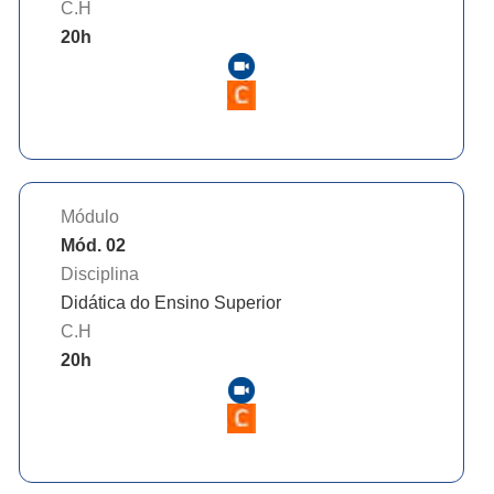
C.H
20
h
Módulo
Mód. 02
Disciplina
Didática do Ensino Superior
C.H
20
h