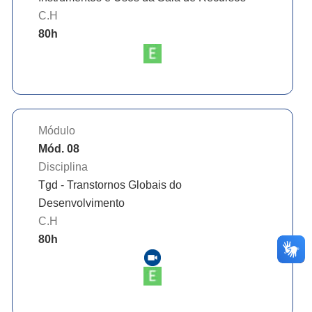
C.H
80
h
Módulo
Mód. 08
Disciplina
Tgd - Transtornos Globais do
Desenvolvimento
C.H
80
h