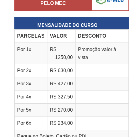
PELO MEC
MENSALIDADE DO CURSO
PARCELAS
VALOR
DESCONTO
Por
1
x
R$
Promoção valor à
1250,00
vista
Por
2
x
R$
630,00
Por
3
x
R$
427,00
Por
4
x
R$
327,50
Por
5
x
R$
270,00
Por
6
x
R$
234,00
Pague no Boleto, Cartão ou PIX