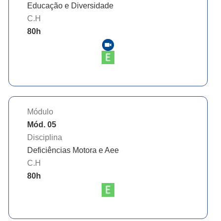
Educação e Diversidade
C.H
80
h
Módulo
Mód. 05
Disciplina
Deficiências Motora e Aee
C.H
80
h