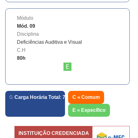
Módulo
Mód. 09
Disciplina
Deficiências Auditiva e Visual
C.H
80
h
Carga Horária Total:
720
h.
C = Comum
E = Específico
INSTITUIÇÃO CREDENCIADA