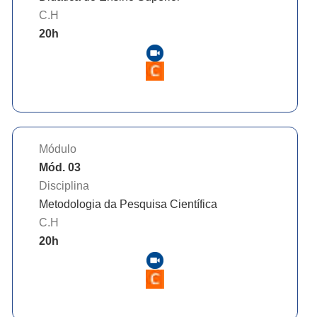
C.H
20
h
Módulo
Mód. 03
Disciplina
Metodologia da Pesquisa Científica
C.H
20
h