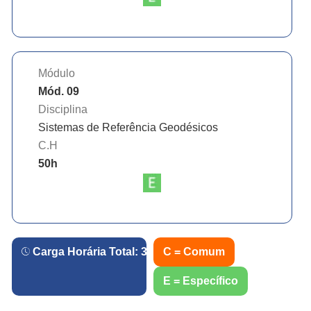
Módulo
Mód. 09
Disciplina
Sistemas de Referência Geodésicos
C.H
50
h
Carga Horária Total:
360
h.
C = Comum
E = Específico