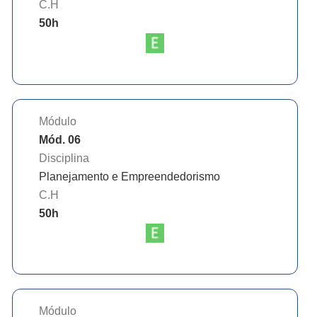
C.H
50
h
Módulo
Mód. 06
Disciplina
Planejamento e Empreendedorismo
C.H
50
h
Módulo