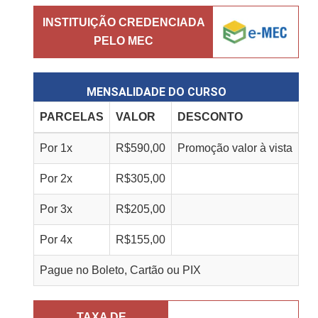
INSTITUIÇÃO CREDENCIADA
PELO MEC
MENSALIDADE DO CURSO
PARCELAS
VALOR
DESCONTO
Por
1
x
R$
590,00
Promoção valor à vista
Por
2
x
R$
305,00
Por
3
x
R$
205,00
Por
4
x
R$
155,00
Pague no Boleto, Cartão ou PIX
TAXA DE