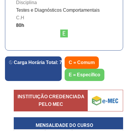
Disciplina
Testes e Diagnósticos Comportamentais
C.H
80
h
Carga Horária Total:
720
h.
C = Comum
E = Específico
INSTITUIÇÃO CREDENCIADA
PELO MEC
MENSALIDADE DO CURSO