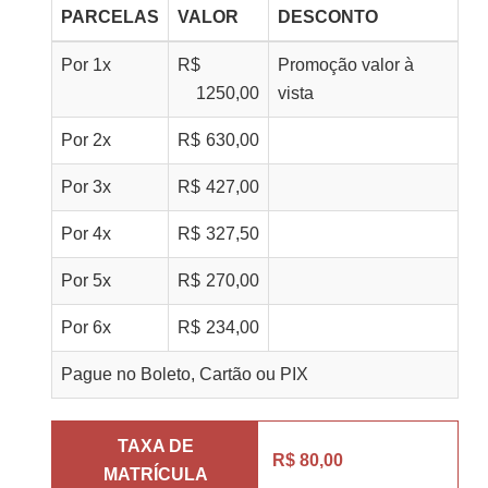
PARCELAS
VALOR
DESCONTO
Por
1
x
R$
Promoção valor à
1250,00
vista
Por
2
x
R$
630,00
Por
3
x
R$
427,00
Por
4
x
R$
327,50
Por
5
x
R$
270,00
Por
6
x
R$
234,00
Pague no Boleto, Cartão ou PIX
TAXA DE
R$ 80,00
MATRÍCULA