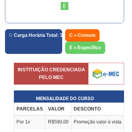
Carga Horária Total:
360
h.
C = Comum
E = Específico
INSTITUIÇÃO CREDENCIADA
PELO MEC
MENSALIDADE DO CURSO
PARCELAS
VALOR
DESCONTO
Por
1
x
R$
590,00
Promoção valor à vista