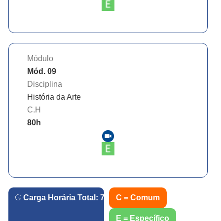
Módulo
Mód. 09
Disciplina
História da Arte
C.H
80
h
Carga Horária Total:
720
h.
C = Comum
E = Específico