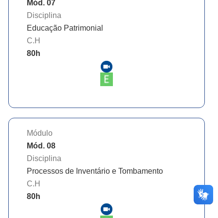
Mód. 07
Disciplina
Educação Patrimonial
C.H
80
h
Módulo
Mód. 08
Disciplina
Processos de Inventário e Tombamento
C.H
80
h