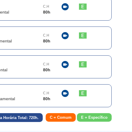
C.H
ental
80
h
C.H
mental
80
h
C.H
ntal
80
h
C.H
damental
80
h
C = Comum
E = Específico
a Horária Total:
720
h.