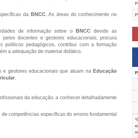
P
specíficas da
BNCC
. As áreas do conhecimento no
P
ssidades de informação sobre o
BNCC
devido as
o pelos docentes e gestores educacionais, procura
 políticos pedagógicos, contribui com a formação
ém a adequação de material didático.
es e gestores educacionais que atuam na
Educação
P
icular
.
profissionais da educação, a conhecer detalhadamente
as de competências específicas do ensino fundamental
*
e
v