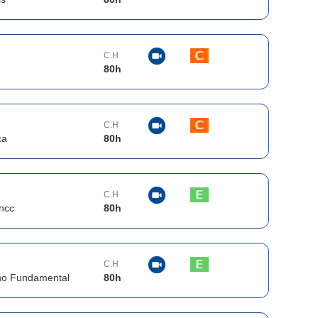
C.H
80
h
C.H
ca
80
h
C.H
ncc
80
h
C.H
no Fundamental
80
h