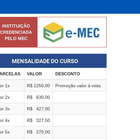
INSTITUIÇÃO
CREDENCIADA
PELO MEC
MENSALIDADE DO CURSO
ARCELAS
VALOR
DESCONTO
or
1
x
R$
1250,00
Promoção valor à vista
or
2
x
R$
630,00
or
3
x
R$
427,00
or
4
x
R$
327,50
or
5
x
R$
270,00