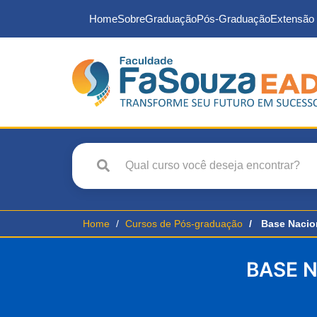
Home
Sobre
Graduação
Pós-Graduação
Extensão 
Home
Cursos de Pós-graduação
Base Nacio
BASE 