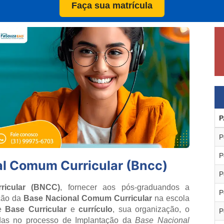
Faça sua matrícula
P
P
P
l Comum Curricular (Bncc)
P
icular (BNCC)
, fornecer aos pós-graduandos a
P
ação da
Base Nacional Comum Curricular
na escola
re
Base Curricular
e
currículo
, sua organização, o
P
tadas no processo de Implantação da
Base Nacional