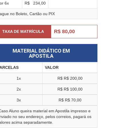
or
6
x
R$
234,00
ague no Boleto, Cartão ou PIX
R$ 80,00
TAXA DE MATRÍCULA
MATERIAL DIDÁTICO EM
APOSTILA
ARCELAS
VALOR
1x
R$
R$ 200,00
2x
R$
R$ 100,00
3x
R$
R$ 70,00
Caso Aluno queira material em Apostila impresso e
nviado no seu endereço, pelos correios, pagará os
alores acima separadamente.