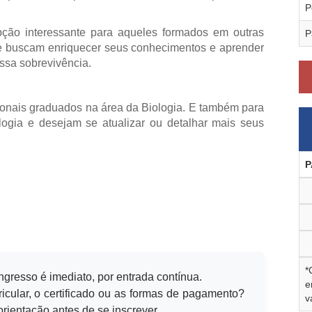
P
ão interessante para aqueles formados em outras
P
ue buscam enriquecer seus conhecimentos e aprender
ssa sobrevivência.
sionais graduados na área da Biologia. E também para
logia e desejam se atualizar ou detalhar mais seus
P
*
ingresso é imediato, por entrada contínua.
e
icular, o certificado ou as formas de pagamento?
v
rientação antes de se inscrever.