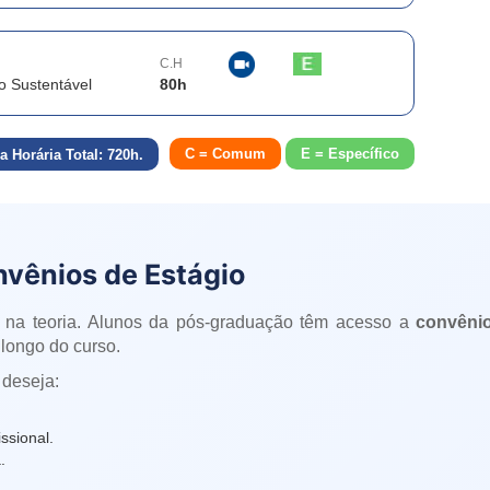
C.H
o Sustentável
80
h
C = Comum
E = Específico
a Horária Total:
720
h.
nvênios de Estágio
 na teoria. Alunos da pós-graduação têm acesso a
convênio
longo do curso.
 deseja:
ssional.
.