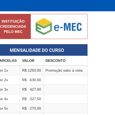
INSTITUIÇÃO
CREDENCIADA
PELO MEC
MENSALIDADE DO CURSO
ARCELAS
VALOR
DESCONTO
or
1
x
R$
1250,00
Promoção valor à vista
or
2
x
R$
630,00
or
3
x
R$
427,00
or
4
x
R$
327,50
or
5
x
R$
270,00