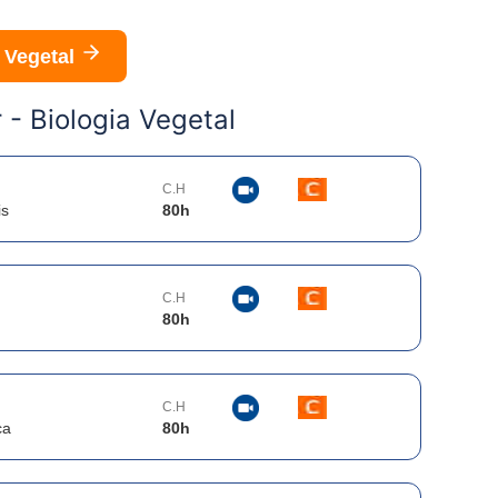
 Vegetal
r -
Biologia Vegetal
C.H
is
80
h
C.H
80
h
C.H
ca
80
h