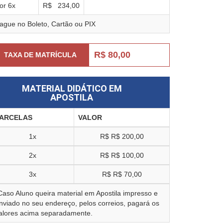
or
6
x
R$
234,00
ague no Boleto, Cartão ou PIX
R$ 80,00
TAXA DE MATRÍCULA
MATERIAL DIDÁTICO EM
APOSTILA
ARCELAS
VALOR
1x
R$
R$ 200,00
2x
R$
R$ 100,00
3x
R$
R$ 70,00
Caso Aluno queira material em Apostila impresso e
nviado no seu endereço, pelos correios, pagará os
alores acima separadamente.