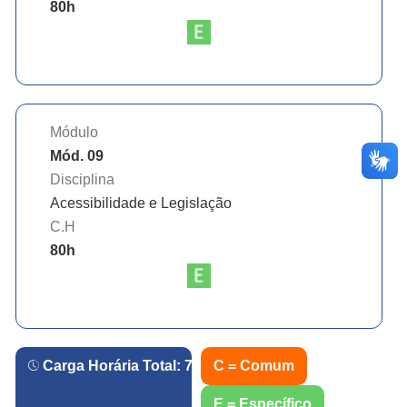
80
h
Módulo
Mód. 09
Disciplina
Acessibilidade e Legislação
C.H
80
h
Carga Horária Total:
720
h.
C = Comum
E = Específico