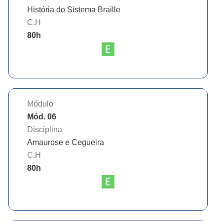
História do Sistema Braille
C.H
80
h
Módulo
Mód. 06
Disciplina
Amaurose e Cegueira
C.H
80
h