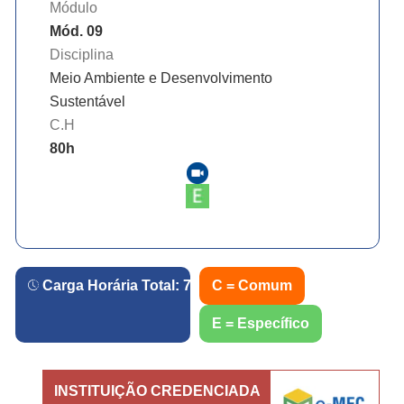
Módulo
Mód. 09
Disciplina
Meio Ambiente e Desenvolvimento
Sustentável
C.H
80
h
Carga Horária Total:
720
h.
C = Comum
E = Específico
INSTITUIÇÃO CREDENCIADA