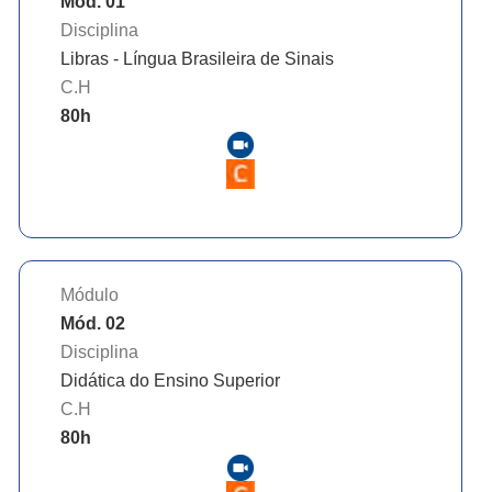
Mód. 01
Disciplina
Libras - Língua Brasileira de Sinais
C.H
80
h
Módulo
Mód. 02
Disciplina
Didática do Ensino Superior
C.H
80
h