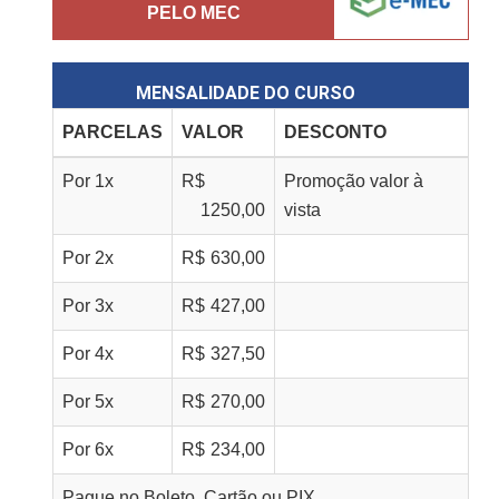
PELO MEC
MENSALIDADE DO CURSO
PARCELAS
VALOR
DESCONTO
Por
1
x
R$
Promoção valor à
1250,00
vista
Por
2
x
R$
630,00
Por
3
x
R$
427,00
Por
4
x
R$
327,50
Por
5
x
R$
270,00
Por
6
x
R$
234,00
Pague no Boleto, Cartão ou PIX