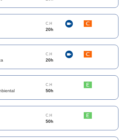
C.H
20
h
C.H
ca
20
h
C.H
mbiental
50
h
C.H
50
h