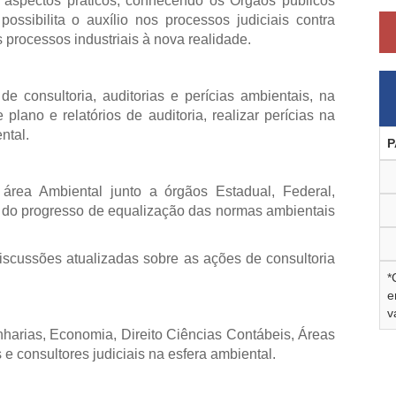
aspectos práticos, conhecendo os Órgãos públicos
sibilita o auxílio nos processos judiciais contra
rocessos industriais à nova realidade.
de consultoria, auditorias e perícias ambientais, na
 plano e relatórios de auditoria, realizar perícias na
ntal.
P
 área Ambiental junto a órgãos Estadual, Federal,
 do progresso de equalização das normas ambientais
iscussões atualizadas sobre as ações de consultoria
*
e
v
harias, Economia, Direito Ciências Contábeis, Áreas
 e consultores judiciais na esfera ambiental.