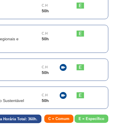
C.H
50
h
C.H
egionais e
50
h
C.H
50
h
C.H
o Sustentável
50
h
C = Comum
E = Específico
a Horária Total:
360
h.