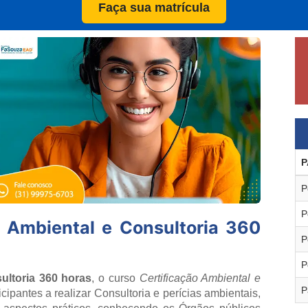
Faça sua matrícula
P
P
P
 Ambiental e Consultoria 360
P
P
ultoria 360 horas
, o curso
Certificação Ambiental e
P
icipantes a realizar Consultoria e perícias ambientais,