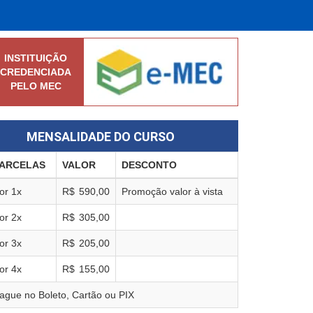
INSTITUIÇÃO
CREDENCIADA
PELO MEC
MENSALIDADE DO CURSO
ARCELAS
VALOR
DESCONTO
or
1
x
R$
590,00
Promoção valor à vista
or
2
x
R$
305,00
or
3
x
R$
205,00
or
4
x
R$
155,00
ague no Boleto, Cartão ou PIX