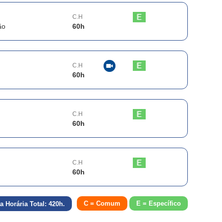
C.H
ão
60
h
C.H
60
h
C.H
60
h
C.H
60
h
C = Comum
E = Específico
a Horária Total:
420
h.