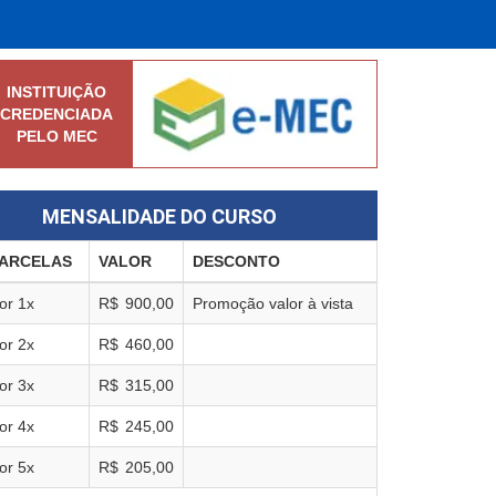
INSTITUIÇÃO
CREDENCIADA
PELO MEC
MENSALIDADE DO CURSO
ARCELAS
VALOR
DESCONTO
or
1
x
R$
900,00
Promoção valor à vista
or
2
x
R$
460,00
or
3
x
R$
315,00
or
4
x
R$
245,00
or
5
x
R$
205,00