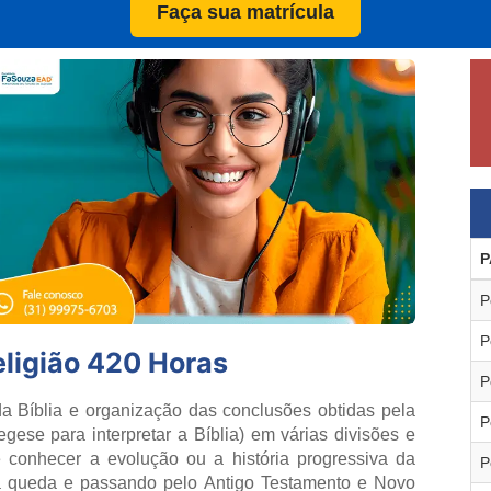
Faça sua matrícula
P
P
P
ligião 420 Horas
P
 Bíblia e organização das conclusões obtidas pela
P
gese para interpretar a Bíblia) em várias divisões e
 conhecer a evolução ou a história progressiva da
P
 queda e passando pelo Antigo Testamento e Novo