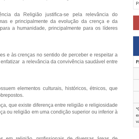
P
ia da Religião justifica-se pela relevância do
gmas e principalmente da evolução da crença e da
 para a humanidade, principalmente para os líderes
es e às crenças no sentido de perceber e respeitar a
 enfatizar a relevância da convivência saudável entre
P
ssuem elementos culturais, históricos, étnicos, que
obrepostos.
, que existe diferença entre religião e religiosidade
*
a ou religião em uma condição superior ou inferior à
e
v
s em religião, profissionais de diversas áreas de