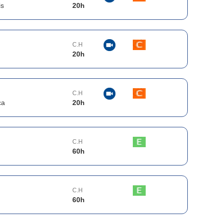
is
20
h
C.H
20
h
C.H
ca
20
h
C.H
60
h
C.H
60
h