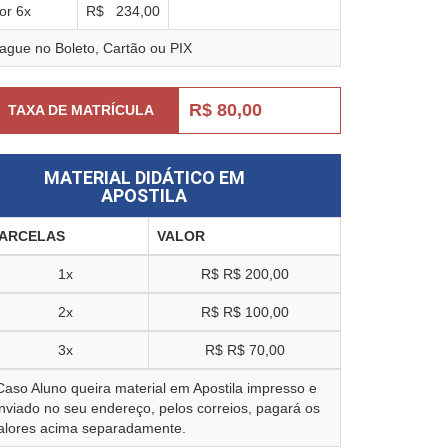
or
6
x
R$
234,00
ague no Boleto, Cartão ou PIX
R$ 80,00
TAXA DE MATRÍCULA
MATERIAL DIDÁTICO EM
APOSTILA
ARCELAS
VALOR
1x
R$
R$ 200,00
2x
R$
R$ 100,00
3x
R$
R$ 70,00
Caso Aluno queira material em Apostila impresso e
nviado no seu endereço, pelos correios, pagará os
alores acima separadamente.