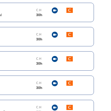
C.H
l
30
h
C.H
30
h
C.H
30
h
C.H
30
h
C.H