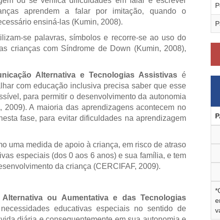
m ou se verifica dificuldades em falar e escrever
P
ianças aprendem a falar por imitação, quando o
cessário ensiná-las (Kumin, 2008).
P
lizam-se palavras, símbolos e recorre-se ao uso do
nas crianças com Síndrome de Down (Kumin, 2008),
icação Alternativa e Tecnologias Assistivas
é
balhar com educação inclusiva precisa saber que esse
ssível, para permitir o desenvolvimento da autonomia
te, 2009). A maioria das aprendizagens acontecem no
P
r nesta fase, para evitar dificuldades na aprendizagem
mo uma medida de apoio à criança, em risco de atraso
as especiais (dos 0 aos 6 anos) e sua família, e tem
 desenvolvimento da criança (CERCIFAF, 2009).
*
Alternativa ou Aumentativa e das Tecnologias
e
cessidades educativas especiais no sentido de
v
vida diária e consequentemente em sua autonomia e