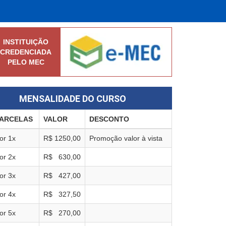
INSTITUIÇÃO
CREDENCIADA
PELO MEC
MENSALIDADE DO CURSO
ARCELAS
VALOR
DESCONTO
or
1
x
R$
1250,00
Promoção valor à vista
or
2
x
R$
630,00
or
3
x
R$
427,00
or
4
x
R$
327,50
or
5
x
R$
270,00