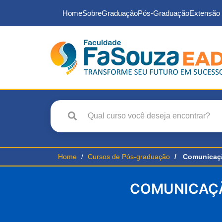
Home
Sobre
Graduação
Pós-Graduação
Extensão 
Home
Cursos de Pós-graduação
Comunicaçã
COMUNICAÇÃ