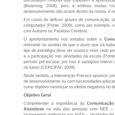
dificuldades motoras que impedem a aprendizage
(Browning, 2008), pois, e embora muitas cr
desenvolvimento não ocorre dentro da norma, é ne
Em casos de défices graves de comunicação, uti
computador (Ponte, 2009), como por exemplo, 
com Autismo ou Paralisia Cerebral.
O aprofundamento nos estudos sobre a
Comun
relevante no sentido de que o aluno que irá tra
tipo de estratégia deve ser usada o mais cedo po
e a participação nas atividades da escola (Pon
período pré-escolar, por isso é vantajoso intervi
no futuro (CERCIFAF, 2009).
Neste sentido, a Intervenção Precoce aparece co
de desenvolvimento ou com necessidades educativ
como objetivo minimizar os efeitos negativos no
Objetivo Geral
Compreender a importância da
Comunicação 
Assistivas
na vida das pessoas com NEE – ne
promoverem melhorias nas AVDs – atividades de 