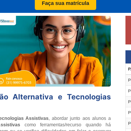
Faça sua matrícula
P
P
P
o Alternativa e Tecnologias
P
P
cnologias Assistivas
, abordar junto aos alunos a
P
sistivas
como ferramentas/recurso quando há