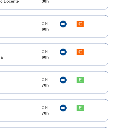
ão Docente
30
h
C.H
60
h
C.H
ca
60
h
C.H
70
h
C.H
70
h