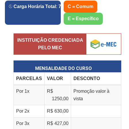
Carga Horária Total:
720
h.
C = Comum
E = Específico
INSTITUIÇÃO CREDENCIADA
PELO MEC
MENSALIDADE DO CURSO
PARCELAS
VALOR
DESCONTO
Por
1
x
R$
Promoção valor à
1250,00
vista
Por
2
x
R$
630,00
Por
3
x
R$
427,00