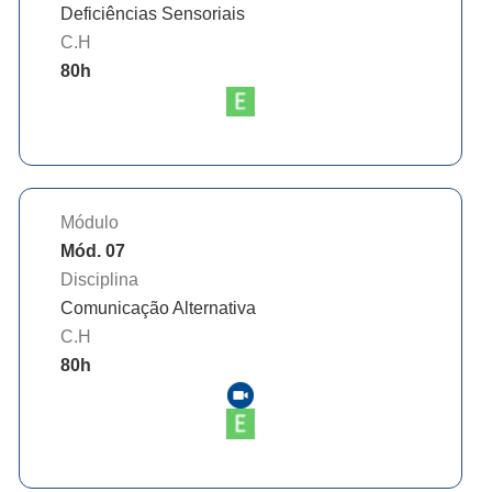
Deficiências Sensoriais
C.H
80
h
Módulo
Mód. 07
Disciplina
Comunicação Alternativa
C.H
80
h