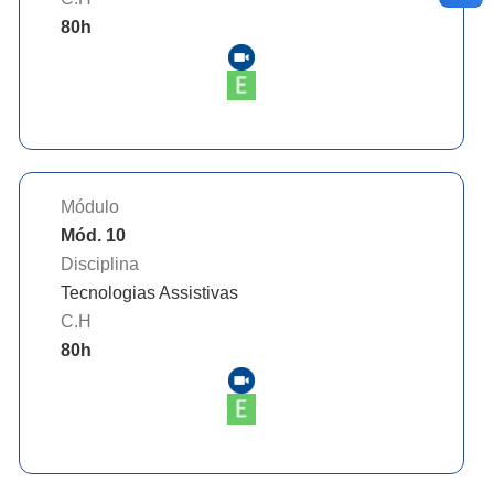
80
h
Módulo
Mód. 10
Disciplina
Tecnologias Assistivas
C.H
80
h