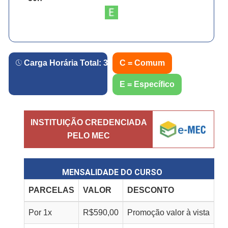
Carga Horária Total:
360
h.
C = Comum
E = Específico
INSTITUIÇÃO CREDENCIADA
PELO MEC
MENSALIDADE DO CURSO
PARCELAS
VALOR
DESCONTO
Por
1
x
R$
590,00
Promoção valor à vista