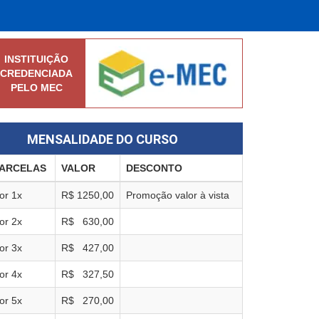
INSTITUIÇÃO
CREDENCIADA
PELO MEC
MENSALIDADE DO CURSO
ARCELAS
VALOR
DESCONTO
or
1
x
R$
1250,00
Promoção valor à vista
or
2
x
R$
630,00
or
3
x
R$
427,00
or
4
x
R$
327,50
or
5
x
R$
270,00