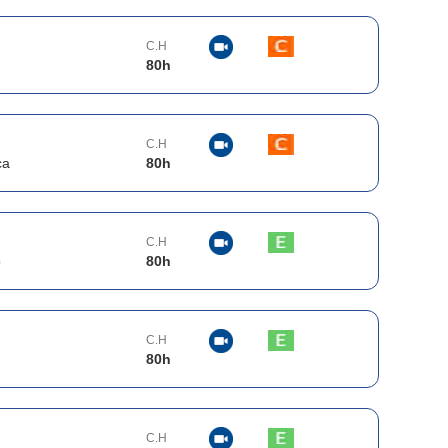
C.H
80
h
C.H
ca
80
h
C.H
o
80
h
C.H
80
h
C.H