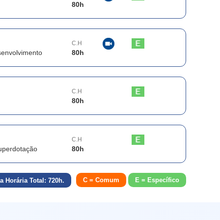
80
h
C.H
senvolvimento
80
h
C.H
80
h
C.H
 Superdotação
80
h
C = Comum
E = Específico
a Horária Total:
720
h.