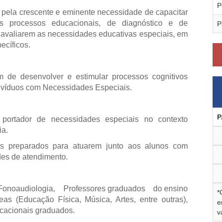
P
a pela crescente e eminente necessidade de capacitar
os processos educacionais, de diagnóstico e de
P
 avaliarem as necessidades educativas especiais, em
ecíficos.
fim de desenvolver e estimular processos cognitivos
ivíduos com Necessidades Especiais.
P
 portador de necessidades especiais no contexto
ia.
is preparados para atuarem junto aos alunos com
des de atendimento.
 Fonoaudiologia, Professores graduados do ensino
*
s (Educação Física, Música, Artes, entre outras),
e
cacionais graduados.
v