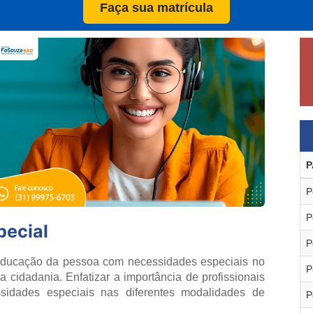
Faça sua matrícula
P
P
P
pecial
P
 educação da pessoa com necessidades especiais no
P
na cidadania. Enfatizar a importância de profissionais
sidades especiais nas diferentes modalidades de
P