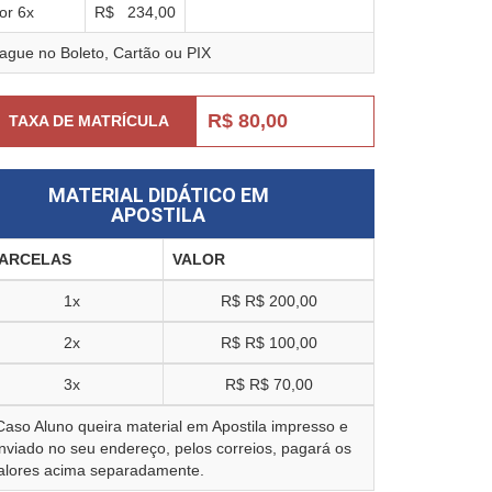
or
6
x
R$
234,00
ague no Boleto, Cartão ou PIX
R$ 80,00
TAXA DE MATRÍCULA
MATERIAL DIDÁTICO EM
APOSTILA
ARCELAS
VALOR
1x
R$
R$ 200,00
2x
R$
R$ 100,00
3x
R$
R$ 70,00
Caso Aluno queira material em Apostila impresso e
nviado no seu endereço, pelos correios, pagará os
alores acima separadamente.