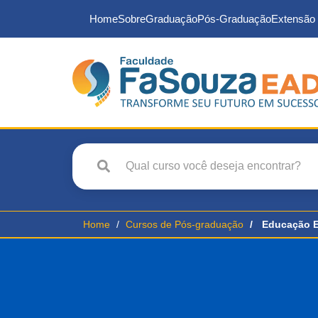
Home
Sobre
Graduação
Pós-Graduação
Extensão 
Home
Cursos de Pós-graduação
Educação E