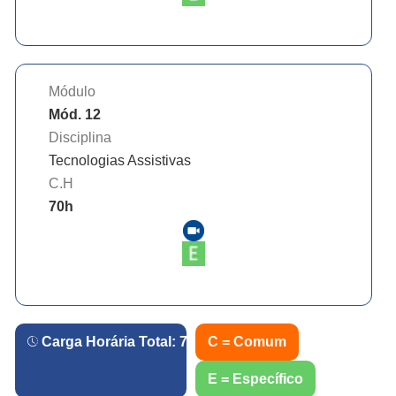
Módulo
Mód. 12
Disciplina
Tecnologias Assistivas
C.H
70
h
Carga Horária Total:
720
h.
C = Comum
E = Específico