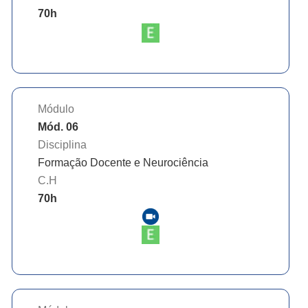
70
h
Módulo
Mód. 06
Disciplina
Formação Docente e Neurociência
C.H
70
h