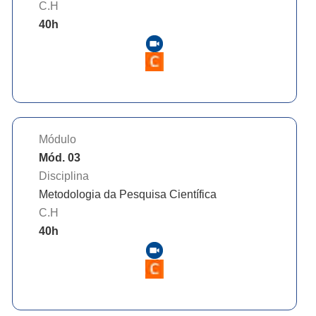
C.H
40
h
Módulo
Mód. 03
Disciplina
Metodologia da Pesquisa Científica
C.H
40
h