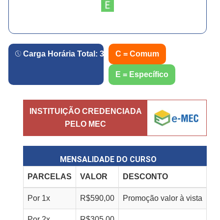
Carga Horária Total:
360
h.
C = Comum
E = Específico
INSTITUIÇÃO CREDENCIADA
PELO MEC
MENSALIDADE DO CURSO
PARCELAS
VALOR
DESCONTO
Por
1
x
R$
590,00
Promoção valor à vista
Por
2
x
R$
305,00