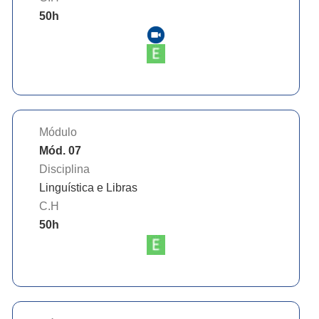
50
h
Módulo
Mód. 07
Disciplina
Linguística e Libras
C.H
50
h