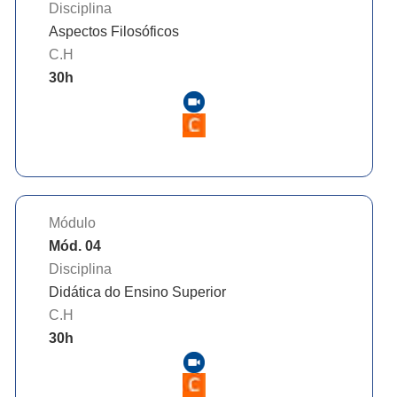
Disciplina
Aspectos Filosóficos
C.H
30
h
Módulo
Mód. 04
Disciplina
Didática do Ensino Superior
C.H
30
h