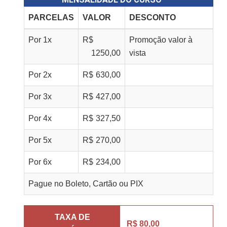
PARCELAS
VALOR
DESCONTO
Por
1
x
R$
Promoção valor à
1250,00
vista
Por
2
x
R$
630,00
Por
3
x
R$
427,00
Por
4
x
R$
327,50
Por
5
x
R$
270,00
Por
6
x
R$
234,00
Pague no Boleto, Cartão ou PIX
TAXA DE
R$ 80,00