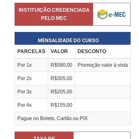
INSTITUIÇÃO CREDENCIADA
PELO MEC
MENSALIDADE DO CURSO
PARCELAS
VALOR
DESCONTO
Por
1
x
R$
590,00
Promoção valor à vista
Por
2
x
R$
305,00
Por
3
x
R$
205,00
Por
4
x
R$
155,00
Pague no Boleto, Cartão ou PIX
TAXA DE