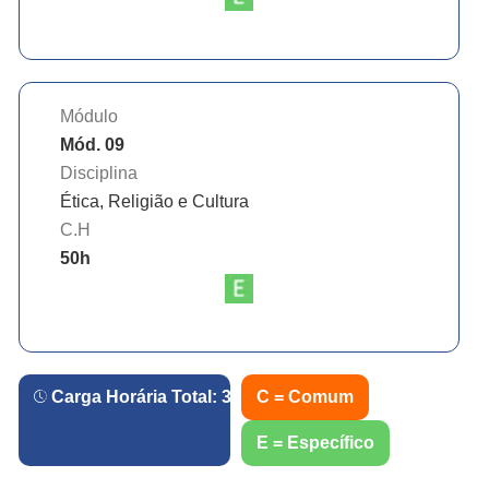
Módulo
Mód. 09
Disciplina
Ética, Religião e Cultura
C.H
50
h
Carga Horária Total:
360
h.
C = Comum
E = Específico