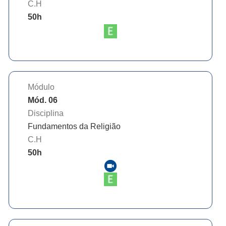
C.H
50
h
Módulo
Mód. 06
Disciplina
Fundamentos da Religião
C.H
50
h