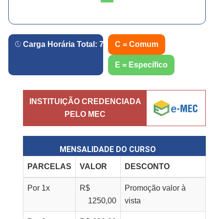
Carga Horária Total:
720
h.
C = Comum
E = Específico
INSTITUIÇÃO CREDENCIADA
PELO MEC
MENSALIDADE DO CURSO
PARCELAS
VALOR
DESCONTO
Por
1
x
R$
Promoção valor à
1250,00
vista