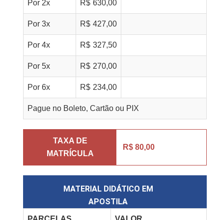
Por
2
x
R$
630,00
Por
3
x
R$
427,00
Por
4
x
R$
327,50
Por
5
x
R$
270,00
Por
6
x
R$
234,00
Pague no Boleto, Cartão ou PIX
TAXA DE
R$ 80,00
MATRÍCULA
MATERIAL DIDÁTICO EM
APOSTILA
PARCELAS
VALOR