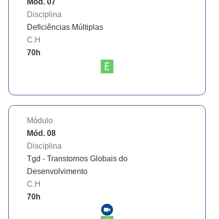
Mód. 07
Disciplina
Deficiências Múltiplas
C.H
70
h
Módulo
Mód. 08
Disciplina
Tgd - Transtornos Globais do
Desenvolvimento
C.H
70
h