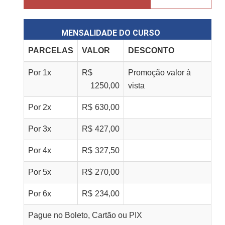
MENSALIDADE DO CURSO
PARCELAS
VALOR
DESCONTO
Por
1
x
R$
Promoção valor à
1250,00
vista
Por
2
x
R$
630,00
Por
3
x
R$
427,00
Por
4
x
R$
327,50
Por
5
x
R$
270,00
Por
6
x
R$
234,00
Pague no Boleto, Cartão ou PIX