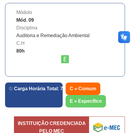
Módulo
Mód. 09
Disciplina
Auditoria e Remediação Ambiental
C.H
80
h
Carga Horária Total:
720
h.
C = Comum
E = Específico
INSTITUIÇÃO CREDENCIADA
PELO MEC