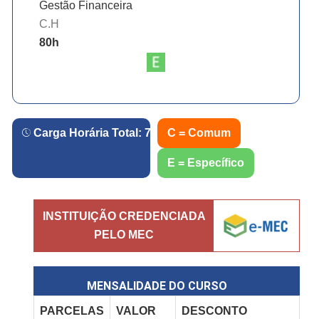
Gestão Financeira
C.H
80
h
Carga Horária Total:
720
h.
C = Comum
E = Específico
INSTITUIÇÃO CREDENCIADA
PELO MEC
MENSALIDADE DO CURSO
PARCELAS
VALOR
DESCONTO