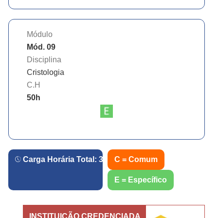
Módulo
Mód. 09
Disciplina
Cristologia
C.H
50
h
Carga Horária Total:
360
h.
C = Comum
E = Específico
INSTITUIÇÃO CREDENCIADA