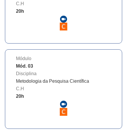
C.H
20
h
Módulo
Mód. 03
Disciplina
Metodologia da Pesquisa Científica
C.H
20
h