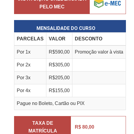
PELO MEC
MENSALIDADE DO CURSO
PARCELAS
VALOR
DESCONTO
Por
1
x
R$
590,00
Promoção valor à vista
Por
2
x
R$
305,00
Por
3
x
R$
205,00
Por
4
x
R$
155,00
Pague no Boleto, Cartão ou PIX
TAXA DE
R$ 80,00
MATRÍCULA