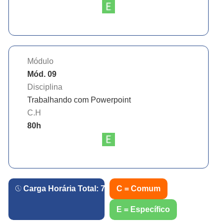
Módulo
Mód. 09
Disciplina
Trabalhando com Powerpoint
C.H
80
h
Carga Horária Total:
720
h.
C = Comum
E = Específico