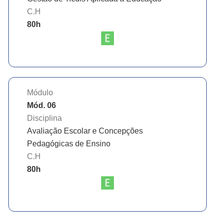
C.H
80
h
Módulo
Mód. 06
Disciplina
Avaliação Escolar e Concepções
Pedagógicas de Ensino
C.H
80
h