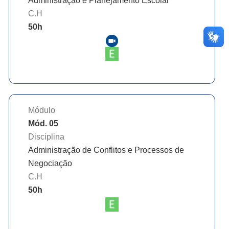
Administração e Planejamento Escolar
C.H
50
h
Módulo
Mód. 05
Disciplina
Administração de Conflitos e Processos de
Negociação
C.H
50
h