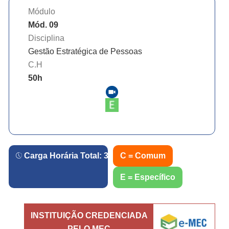
Módulo
Mód. 09
Disciplina
Gestão Estratégica de Pessoas
C.H
50
h
Carga Horária Total:
360
h.
C = Comum
E = Específico
INSTITUIÇÃO CREDENCIADA
PELO MEC