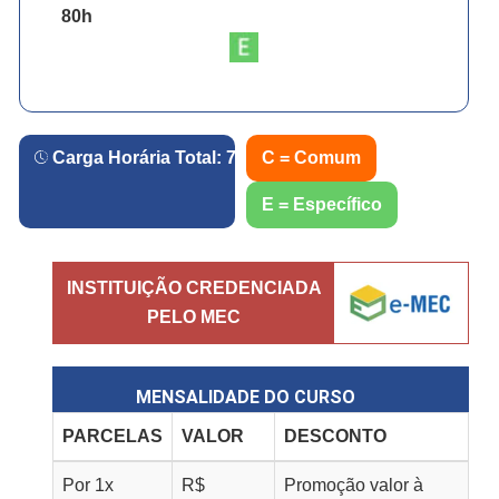
80
h
Carga Horária Total:
720
h.
C = Comum
E = Específico
INSTITUIÇÃO CREDENCIADA
PELO MEC
MENSALIDADE DO CURSO
PARCELAS
VALOR
DESCONTO
Por
1
x
R$
Promoção valor à