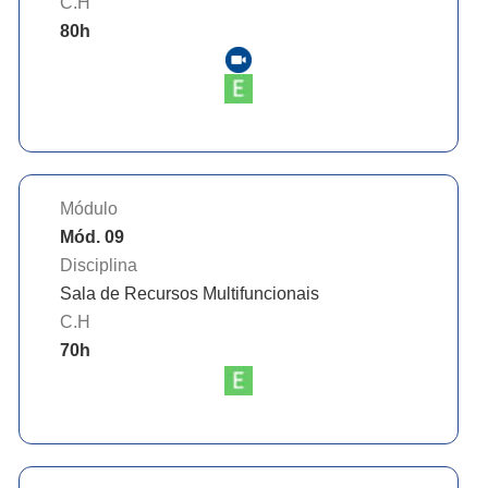
C.H
80
h
Módulo
Mód. 09
Disciplina
Sala de Recursos Multifuncionais
C.H
70
h